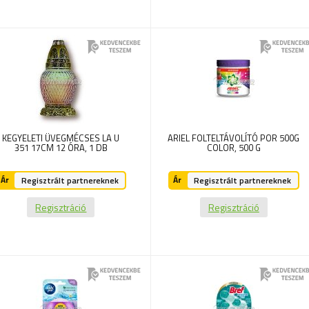
KEGYELETI ÜVEGMÉCSES LA U
ARIEL FOLTELTÁVOLÍTÓ POR 500G
351 17CM 12 ÓRA,
1 DB
COLOR,
500 G
Ár
Ár
Regisztrált partnereknek
Regisztrált partnereknek
Regisztráció
Regisztráció