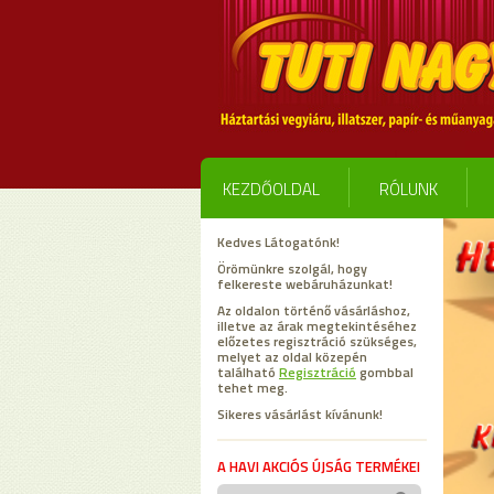
KEZDŐOLDAL
RÓLUNK
Kedves Látogatónk!
Örömünkre szolgál, hogy
felkereste webáruházunkat!
Az oldalon történő vásárláshoz,
illetve az árak megtekintéséhez
előzetes regisztráció szükséges,
melyet az oldal közepén
található
Regisztráció
gombbal
tehet meg.
Sikeres vásárlást kívánunk!
A HAVI AKCIÓS ÚJSÁG TERMÉKEI