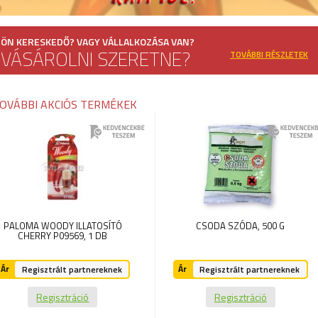
ÖN KERESKEDŐ? VAGY VÁLLALKOZÁSA VAN?
VÁSÁROLNI SZERETNE?
TOVÁBBI RÉSZLETEK
OVÁBBI AKCIÓS TERMÉKEK
PALOMA WOODY ILLATOSÍTÓ
CSODA SZÓDA,
500 G
CHERRY P09569,
1 DB
Ár
Ár
Regisztrált partnereknek
Regisztrált partnereknek
Regisztráció
Regisztráció