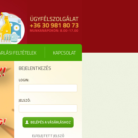
RLÁSI FELTÉTELEK
KAPCSOLAT
BEJELENTKEZÉS
LOGIN:
JELSZÓ:
BELÉPÉS A VÁSÁRLÁSHOZ
ELFELEJTETT JELSZÓ