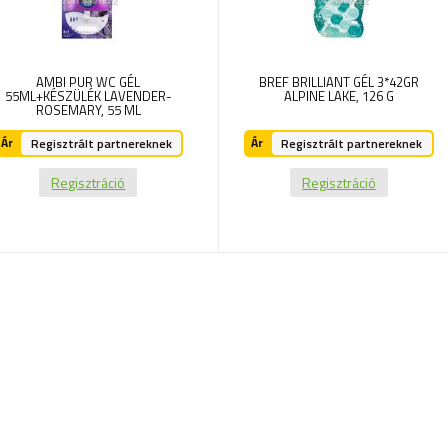
AMBI PUR WC GÉL
BREF BRILLIANT GÉL 3*42GR
55ML+KÉSZÜLÉK LAVENDER-
ALPINE LAKE,
126 G
ROSEMARY,
55 ML
Ár
Ár
Regisztrált partnereknek
Regisztrált partnereknek
Regisztráció
Regisztráció