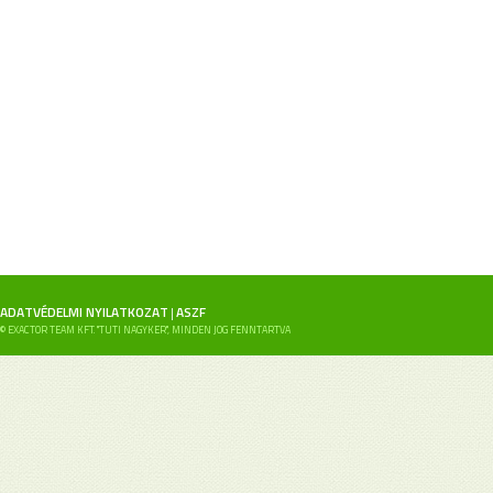
ADATVÉDELMI NYILATKOZAT
ASZF
|
© EXACTOR TEAM KFT. "TUTI NAGYKER", MINDEN JOG FENNTARTVA