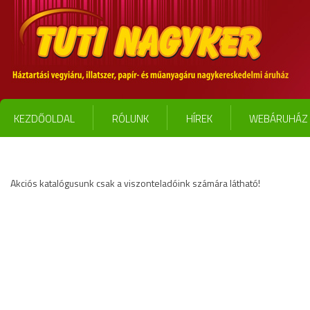
KEZDŐOLDAL
RÓLUNK
HÍREK
WEBÁRUHÁZ 
Akciós katalógusunk csak a viszonteladóink számára látható!