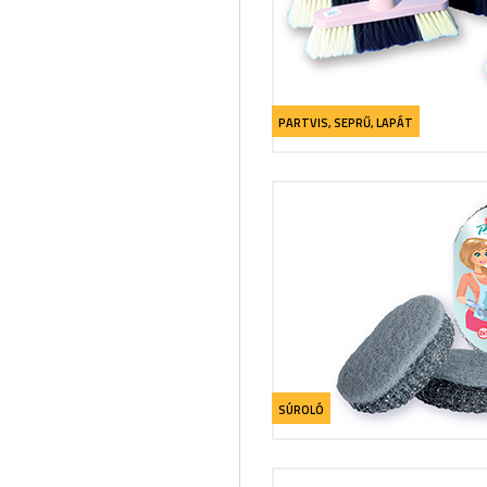
PARTVIS, SEPRŰ, LAPÁT
PART
SÚROLÓ