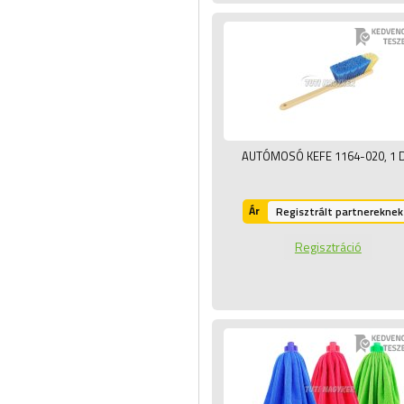
AUTÓMOSÓ KEFE 1164-020,
1 
Ár
Regisztrált partnereknek
Regisztráció