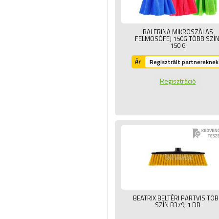
BALERINA MIKROSZÁLAS
FELMOSÓFEJ 150G TÖBB SZÍN
150 G
Ár
Regisztrált partnereknek
Regisztráció
BEATRIX BELTÉRI PARTVIS TÖ
SZÍN B379,
1 DB