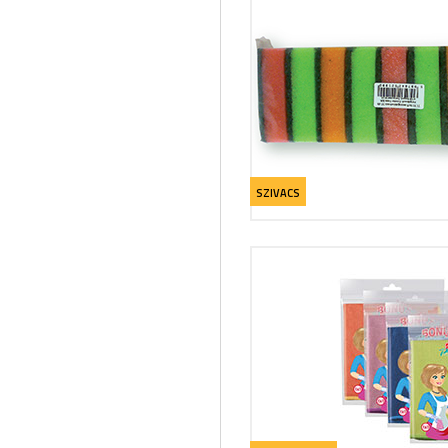
SZIVACS